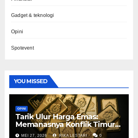
Gadget & teknologi
Opini
Spotevent
YOU MISSED
OPINI
Tarik Ulur Harga Emas:
Memanasnya Konflik Timur
Tengah dan Adu Sengit di
MEI 27, 2026
RIKA LESTARI
0