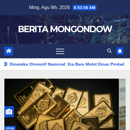
Skip
Ming. Agu 9th, 2026
8:53:08 AM
to
content
BERITA MONGONDOW
f Nasional: Era Baru Mobil Dinas Pindad dan Ekspansi Kendaraan 
OPINI