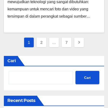
mewujudkan teknologi yang sangat dibutuhkan:
kemampuan untuk mencari foto dan video yang
tersimpan di dalam perangkat sebagai sumber…
Paginasi
1
2
…
7
pos
Cari
Cari
Recent Posts