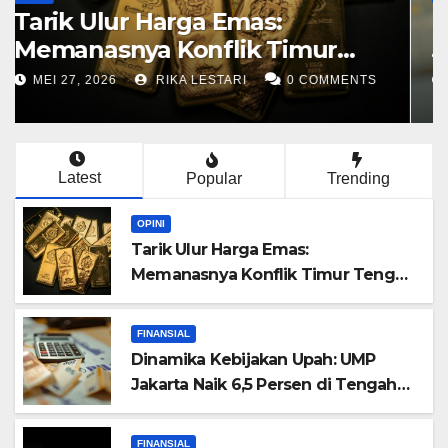
Tarik Ulur Harga Emas:
Memanasnya Konflik Timur
Tengah dan Adu Sengit di
MEI 27, 2026
RIKA LESTARI
0 COMMENTS
Pasar Opsi
Latest
Popular
Trending
OPINI
Tarik Ulur Harga Emas:
Memanasnya Konflik Timur Tengah
dan Adu Sengit di Pasar Opsi
FINANSIAL
Dinamika Kebijakan Upah: UMP
Jakarta Naik 6,5 Persen di Tengah
Pemangkasan Gaji Pekerja Migran
AS
FINANSIAL