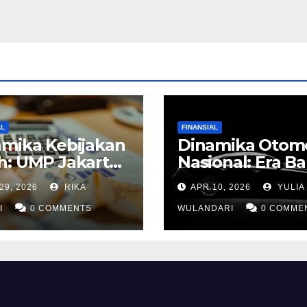
AL
FINANSIAL
amika Kebijakan
Dinamika Otomo
h: UMP Jakarta
Nasional: Era Ba
 6,5 Persen di
Mobil Dinas Pin
29, 2026
RIKA
APR 10, 2026
YULIA
gah
dan Ekspansi
angkasan Gaji
I
0 COMMENTS
Kendaraan Listr
WULANDARI
0 COMME
rja Migran AS
Komersial