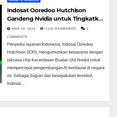
GADGET & TEKNOLOGI
Indosat Ooredoo Hutchison
Gandeng Nvidia untuk Tingkatkan
Infrastruktur AI Indonesia
MAR 28, 2024
LUSI RAHMAWATI
0
COMMENTS
Penyedia layanan Indonesia, Indosat Ooredoo
Hutchison (IOH), mengumumkan kerjasama dengan
raksasa chip Kecerdasan Buatan (AI) Nvidia untuk
mempercepat pengembangan AI berdaulat di negara
ini. Sebagai bagian dari kesepakatan tersebut,
Indosat…