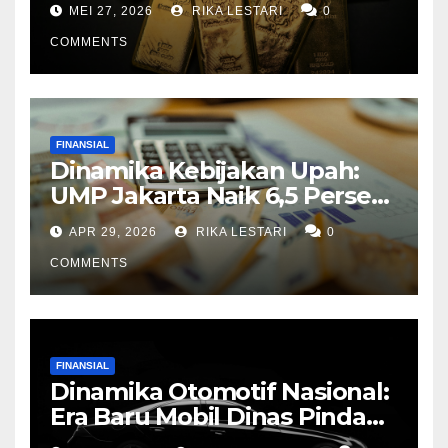
MEI 27, 2026
RIKA LESTARI
0
Pasar Opsi
COMMENTS
FINANSIAL
Dinamika Kebijakan Upah:
UMP Jakarta Naik 6,5 Persen
di Tengah Pemangkasan Gaji
APR 29, 2026
RIKA LESTARI
0
Pekerja Migran AS
COMMENTS
FINANSIAL
Dinamika Otomotif Nasional:
Era Baru Mobil Dinas Pindad
dan Ekspansi Kendaraan