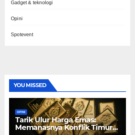
Gadget & teknologi
Opini
Spotevent
YOU MISSED
OPINI
Tarik Ulur Harga Emas:
Memanasnya Konflik Timur
Tengah dan Adu Sengit di