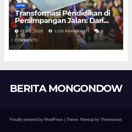
OPINI
Transformasi Pendidikan di
Persimpangan Jalan: Dari
Polemik Fateta IPB hingga
FEB 5, 2026
LUSI RAHMAWATI
0
Tantangan Era Kecerdasan
Buatan
COMMENTS
BERITA MONGONDOW
Proudly powered by WordPress
|
Theme: Newsup by
Themeansar
.