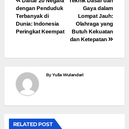
Navigasi
Daftar 20 Negara
Teknik Dasar dan
dengan Penduduk
Gaya dalam
pos
Terbanyak di
Lompat Jauh:
Dunia: Indonesia
Olahraga yang
Peringkat Keempat
Butuh Kekuatan
dan Ketepatan
By
Yulia Wulandari
RELATED POST