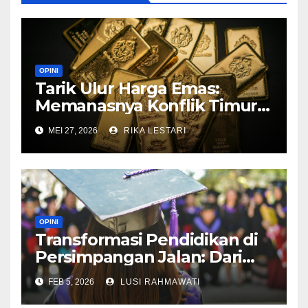
OPINI
Tarik Ulur Harga Emas:
Memanasnya Konflik Timur
Tengah dan Adu Sengit di
MEI 27, 2026
RIKA LESTARI
Pasar Opsi
OPINI
Transformasi Pendidikan di
Persimpangan Jalan: Dari
Polemik Fateta IPB hingga
FEB 5, 2026
LUSI RAHMAWATI
Tantangan Era Kecerdasan