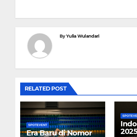
pos
By
Yulia Wulandari
RELATED POST
SPOTEV
Indo
SPOTEVENT
2025
Era Baru di Nomor